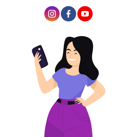
การนำทางสถานีแบบง่าย
การเข้าถึงข้อมูลการเดินทางเพิ่มเติม
ประโยชน์ของการใช้ QR Code บนรถไฟ
ลดการใช้กระดาษและผลกระทบต่อสิ่งแวดล้อม
เพิ่มประสิทธิภาพและประหยัดต้นทุน
เพิ่มความปลอดภัยให้กับผู้โดยสารและการเว้น
ระยะห่างทางสังคม
การรวบรวมและวิเคราะห์ข้อมูลที่ได้รับการ
ปรับปรุง
ความยืดหยุ่นและการอัพเดทที่ง่ายดาย
ตัวอย่างการประยุกต์ใช้เทคโนโลยี QR Code ใน
ระบบรถไฟ
จำหน่ายตั๋วรถไฟ QR ออนไลน์