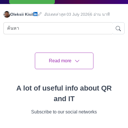
Oleksii Kisil
อัปเดตล่าสุด
03 July 2026
6 อ่าน นาที
ทั้งหมด
คำแนะนำ
กรณีต่างๆ
คุณสมบัติ
วีดีโอ
เรื่องราวความ
Read more
แผนบทความ
A lot of useful info about QR
รหัส QR ช่วยปรับปรุงประสบการณ์ของผู้โดยสารได้
อย่างไร
and IT
กระบวนการออกตั๋วแบบไร้รอยต่อ
Subscribe to our social networks
ตารางรถไฟและการอัพเดตแบบเรียลไทม์