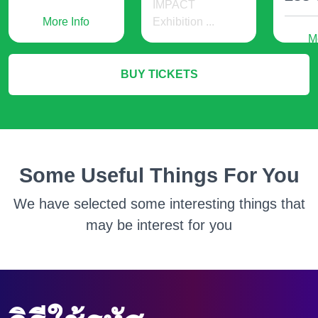
IMPACT
More Info
Exhibition ...
M
536 USD
BUY TICKETS
More Info
Some Useful Things For You
We have selected some interesting things that
may be interest for you