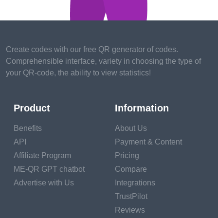
การอัปเดตตารางเดินรถและแผนที่เส้นทาง
การตรวจสอบความถูกต้องของตั๋ว
Create codes with our free QR generator of codes.
รหัส QR สำหรับการติดตามสัมภาระและบริการ
Comprehensible interface, variety in choosing the type of
ของหาย
your QR-code, the ability to view statistics!
วิธีการสร้าง QR Code สำหรับรถไฟด้วย ME-QR?
บทสรุป
Product
Information
Benefits
About Us
API
Payment & Content
Affiliate Program
Pricing
รหัส QR กลายเป็นส่วนสำคัญของระบบขนส่งสมัย
ME-QR GPT chatbot
Compare
Advertise with Us
Integrations
ใหม่ รวมถึงระบบรถไฟ ธุรกิจใดๆ ก็ต้องการ
TrustPilot
ปรับปรุงคุณภาพบริการ และฝ่ายบริหารและ
Reviews