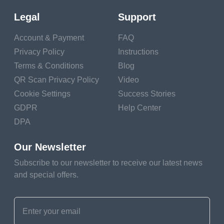
พนักงานของบริษัทรถไฟก็ต้องการปรับปรุง
Legal
Support
ประสบการณ์ของผู้ใช้และเพิ่มความพึงพอใจของผู้
Account & Payment
FAQ
โดยสาร องค์กรเชิงพาณิชย์และไม่เชิงพาณิชย์
Privacy Policy
Instructions
จำนวนมากใช้
Terms & Conditions
รหัส QR ประเภท
Blog
 ต่างๆ และทาง
QR Scan Privacy Policy
Video
รถไฟก็สามารถใช้แนวทางที่คล้ายคลึงกันได้ ความ
Cookie Settings
Success Stories
คล่องตัว ความคุ้มทุน และความสะดวกในการใช้
GDPR
Help Center
DPA
งาน ทำให้รหัส QR เป็นเครื่องมือที่มีคุณค่าสำหรับ
การปรับปรุงประสบการณ์ของผู้โดยสารและเพิ่ม
Our Newsletter
Subscribe to our newsletter to receive our latest news
ประสิทธิภาพการดำเนินงาน
and special offers.