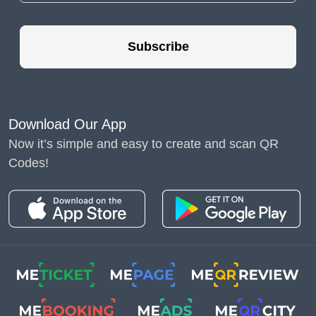
รหัส QR ช่วยปรับปรุง
ประสบการณ์ของผู้
Subscribe
โดยสารได้อย่างไร
ระบบรถไฟใช้รหัส QR หลายประเภทเพื่อ
Download Our App
วัตถุประสงค์ที่แตกต่างกัน ได้แก่ รหัส QR แบบ
Now it’s simple and easy to create and scan QR
Codes!
คงที่สำหรับข้อมูลคง
รหัส QR แบบไดนามิก
สำหรับ
การอัปเดตแบบเรียลไทม์ รหัส QR ส่วนบุคคล
สำหรับการออกตั๋ว และ
รหัส QR URL
สำหรับการ
เชื่อมโยงไปยังแหล่งข้อมูลบนเว็บ รหัสแต่ละ
ประเภทมีบทบาทสำคัญในการปรับปรุง
ประสบการณ์การรถไฟในด้านต่างๆ ตั้งแต่