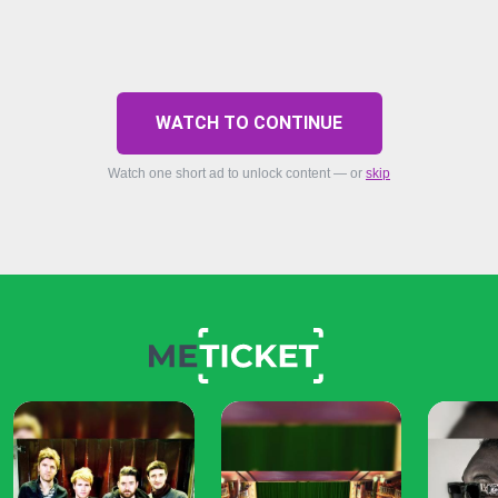
WATCH TO CONTINUE
Watch one short ad to unlock content — or
skip