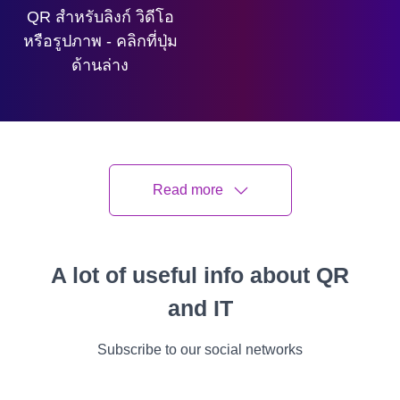
QR สำหรับลิงก์ วิดีโอ
หรือรูปภาพ - คลิกที่ปุ่ม
ด้านล่าง
สร้างรหัส QR
Read more
คุณสามารถสร้างรหัส QR ด้วยเนื้อหาใดก็ได้: ลิงก์
A lot of useful info about QR
วิดีโอ ไฟล์ PDF งานนำเสนอ PowerPoint รูปภาพ
and IT
ฯลฯ ประเด็นก็คือรหัสโต้ตอบเป็นแหล่งข้อมูลที่
สะดวกซึ่งสามารถเข้าถึงได้จากสมาร์ทโฟนทุก
Subscribe to our social networks
เครื่อง
ด้วยเหตุนี้จึงเหมาะอย่างยิ่งสำหรับติดบน
ป้ายจราจร