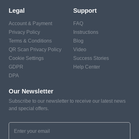
สแกน QR
ไปที่รหัส
Legal
Support
และเข้าถึงเนื้อหาที่
Account & Payment
FAQ
เข้ารหัสในรหัส QR
Privacy Policy
Instructions
ปรับแต่งได้ง่าย
Terms & Conditions
Blog
หากคุณสร้างรหัส
QR Scan Privacy Policy
Video
QR ของประเภท
Cookie Settings
Success Stories
GDPR
Help Center
ไดนามิก คุณ
DPA
สามารถเปลี่ยน
เนื้อหาได้อย่าง
Our Newsletter
ง่ายดายหากจำเป็น
Subscribe to our newsletter to receive our latest news
ช่วยให้คุณแก้ไข
and special offers.
เนื้อหาได้โดยไม่
ต้องเปลี่ยนโค้ด
อิมเมจ ซึ่งช่วยให้