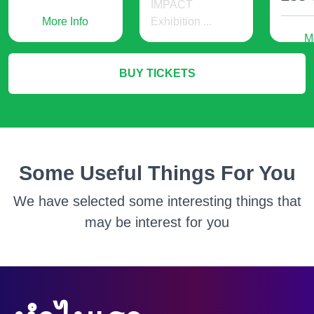
IMPACT
More Info
Exhibition ...
M
536 USD
BUY TICKETS
More Info
Some Useful Things For You
We have selected some interesting things that
may be interest for you