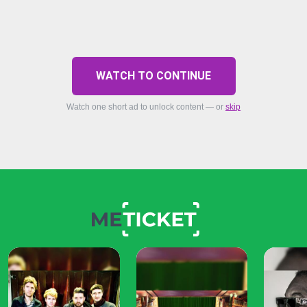
WATCH TO CONTINUE
Watch one short ad to unlock content — or
skip