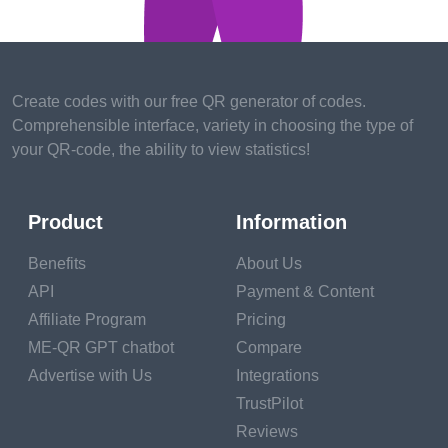
ประโยชน์แค่ไหน
ก็ตาม
แต่คุณ
สามารถวางโค้ด
QR ขนาดกะทัดรัด
Create codes with our free QR generator of codes.
บนป้ายและเข้ารหัส
Comprehensible interface, variety in choosing the type of
your QR-code, the ability to view statistics!
เนื้อหาอื่นๆ ในนั้น
ได้อีกมาก
Product
Information
สแกนง่าย
หากคน
ต้องการทราบข้อมูล
Benefits
About Us
เพิ่มเติมเกี่ยวกับจุด
API
Payment & Content
สังเกตระหว่างทาง
Affiliate Program
Pricing
ME-QR GPT chatbot
Compare
ก็แค่สแกนรหัสบน
Advertise with Us
Integrations
ป้าย
คุณต้อง
TrustPilot
กำหนดกล้องสมา
Reviews
ร์ทโฟนหรือ
เครื่อง